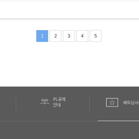
1
2
3
4
5
PL공제
베트남사
안내