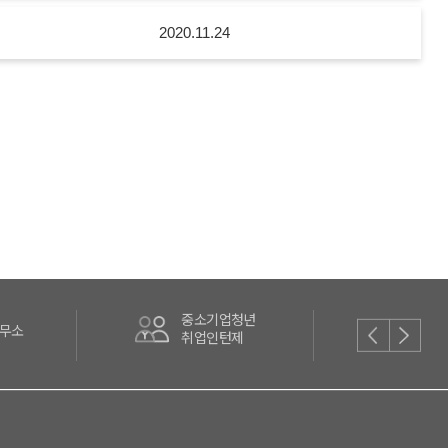
2020.11.24
중소기업청년
제휴
무소
취업인턴제
안내