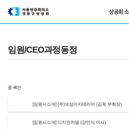
상공회 
임원/CEO과정동정
총 46건
[임원사소개] (주)보성아키테리어 (김욱 부회장)
[임원사소개] 디지안커넬 (강민식 이사)